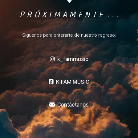
💜
P R Ó X I M A M E N T E . . .
Síguenos para enterarte de nuestro regreso:
k_fammusic
K-FAM MUSIC
Contáctanos