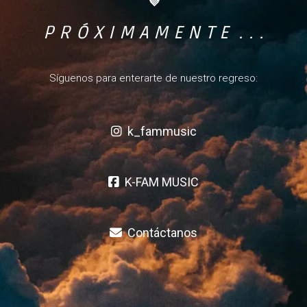
💜
P R Ó X I M A M E N T E . . .
Síguenos para enterarte de nuestro regreso:
k_fammusic
K-FAM MUSIC
Contáctanos