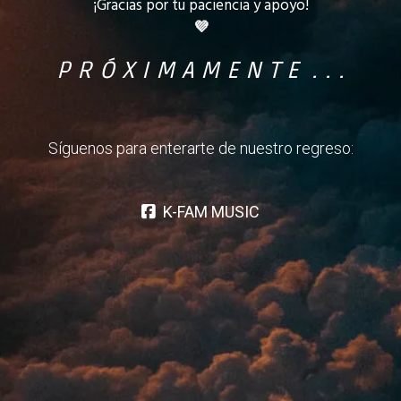
¡Gracias por tu paciencia y apoyo!
💜
P R Ó X I M A M E N T E . . .
Síguenos para enterarte de nuestro regreso:
K-FAM MUSIC