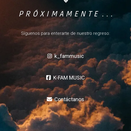
💜
P R Ó X I M A M E N T E . . .
Síguenos para enterarte de nuestro regreso:
k_fammusic
K-FAM MUSIC
Contáctanos