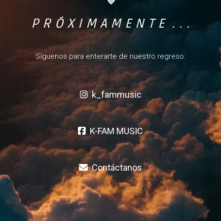
💜
P R Ó X I M A M E N T E . . .
Síguenos para enterarte de nuestro regreso:
k_fammusic
K-FAM MUSIC
Contáctanos